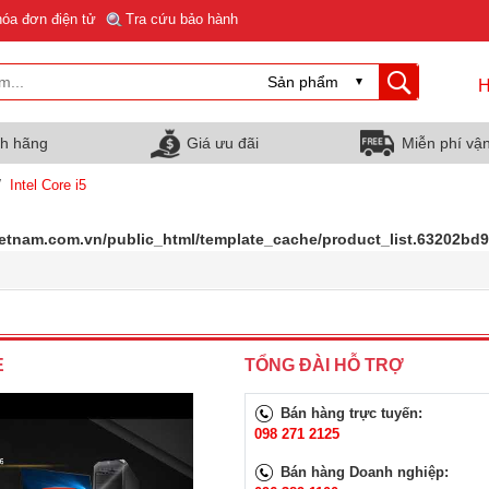
hóa đơn điện tử
Tra cứu bảo hành
H
nh hãng
Giá ưu đãi
Miễn phí vậ
/
Intel Core i5
ietnam.com.vn/public_html/template_cache/product_list.63202b
E
TỔNG ĐÀI HỖ TRỢ
Bán hàng trực tuyến:
098 271 2125
Bán hàng Doanh nghiệp: