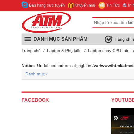
Bán hàng trực tuyến
Khuyến mãi
Tin Tức
In 
DANH MỤC SẢN PHẨM
Hàng chí
Trang chủ
/
Laptop & Phụ kiện
/
Laptop chạy CPU Intel
Notice
: Undefined index: cat_right in
/var/www/html/atmv
Danh mục
FACEBOOK
YOUTUB