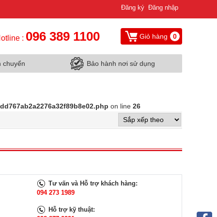
Đăng ký
Đăng nhập
096 389 1100
Giỏ hàng
0
otline :
n chuyển
Bảo hành nơi sử dụng
d9dd767ab2a2276a32f89b8e02.php
on line
26
Tư vấn và Hỗ trợ khách hàng:
094 273 1989
Hỗ trợ kỹ thuật: