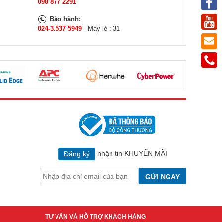
098 877 2291
Bảo hành:
024-3.537 5949
- Máy lẻ : 31
nhận tin KHUYẾN MÃI
Đăng ký
GỬI NGAY
TƯ VẤN VÀ HỖ TRỢ KHÁCH HÀNG