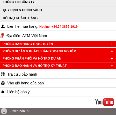
THÔNG TIN CÔNG TY
QUY ĐỊNH & CHÍNH SÁCH
HỖ TRỢ KHÁCH HÀNG
Liên hệ mua hàng:
Hotline :+84.24 3855-1919
Địa điểm ATM Việt Nam
PHÒNG BÁN HÀNG TRỰC TUYẾN
PHÒNG DỰ ÁN & KHÁCH HÀNG DOANH NGHIỆP
PHÒNG PHÂN PHỐI VÀ HỖ TRỢ DỰ ÁN
PHÒNG BẢO HÀNH VÀ HỖ TRỢ KỸ THUẬT
Tra cứu bảo hành
Vào giỏ hàng của bạn
Liên hệ góp ý
Phiên bản PC