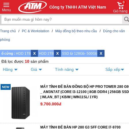
0
Menu
Giỏ hàng
Trang chủ
/
PC & Workstation
/
Máy đồng bộ theo nhu cầu
/
Dùng cho văn
phòng
x
x
x
ổ cứng :
HDD 1TB
HDD 2TB
SSD từ 128Gb- 500Gb
Đã lọc được
10
sản phẩm
Hãng
Giá
Tính năng
Sắp xếp
MÁY TÍNH ĐỂ BÀN ĐỒNG BỘ HP PRO TOWER 280 G9
NEW
_ AM3N7AT (CORE I3-12100 | 8GB DDR4 | 256GB SSD
| WLAN_BT | KB/M | WIN11SL/ 1YR)
9.700.000đ
MÁY TÍNH ĐỂ BÀN HP 280 G3 SFF CORE I7-9700